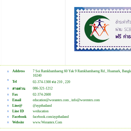
Address
7 Soi Ramkhamhaeng 60 Yak 9 Ramkhamhaeng Rd., Huamark, Bangk
10240
Tel
02-374-1300 ต่อ 210 , 220
086-321-1212
สายด่วน
Fax
02-374-2600
Email
education@worantex.com , info@worentex.com
Line@
@aypthailand
Line ID
weducation
Facebook
facebook.com/aypthailand
Website
www.Worantex.Com