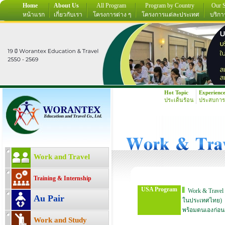
Home
About Us
All Program
Program by Country
Our S
หน้าแรก
เกี่ยวกับเรา
โครงการต่าง ๆ
โครงการแต่ละประเทศ
บริกา
Hot Topic
Experienc
ประเด็นร้อน
ประสบการ
Work and Travel
Training & Internship
USA Program
Work & Travel
Au Pair
ในประเทศไทย)
พร้อมตนเองก่อน
Work and Study