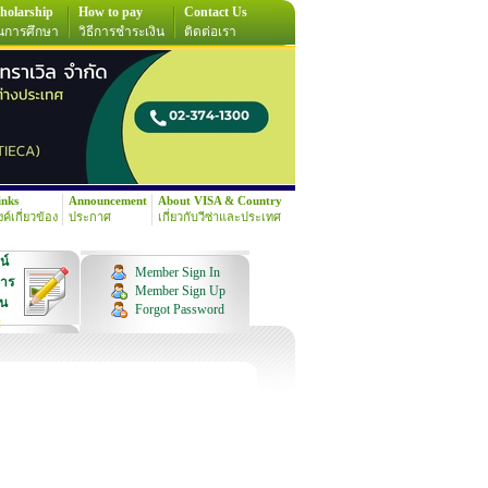
holarship
How to pay
Contact Us
นการศึกษา
วิธีการชำระเงิน
ติดต่อเรา
inks
Announcement
About VISA & Country
้งค์เกี่ยวข้อง
ประกาศ
เกี่ยวกับวีซ่าและประเทศ
น์
Member Sign In
การ
Member Sign Up
ุน
Forgot Password
!