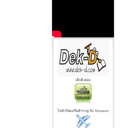
เด็กดี.คอม
ไปทัวร์ล่องเรือสำราญ กับ Worantex