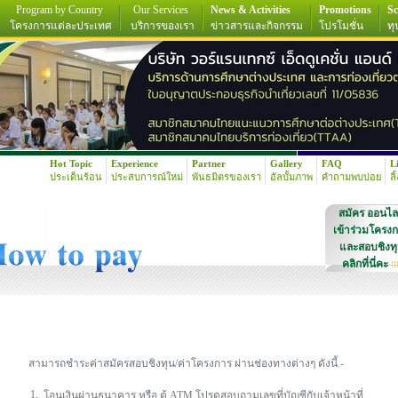
Program by Country
Our Services
News & Activities
Promotions
Sc
โครงการแต่ละประเทศ
บริการของเรา
ข่าวสารและกิจกรรม
โปรโมชั่น
ทุ
Hot Topic
Experience
Partner
Gallery
FAQ
L
ประเด็นร้อน
ประสบการณ์ใหม่
พันธมิตรของเรา
อัลบั้มภาพ
คำถามพบบ่อย
ลิ
สมัคร ออนไล
เข้าร่วมโครง
และสอบชิงท
คลิกที่นี่คะ
!!
สามารถชำระค่าสมัครสอบชิงทุน/ค่าโครงการ ผ่านช่องทางต่างๆ ดังนี้.-
1.
โอนเงินผ่านธนาคาร หรือ ตู้ ATM โปรดสอบถามเลขที่บัญชีกับเจ้าหน้าที่