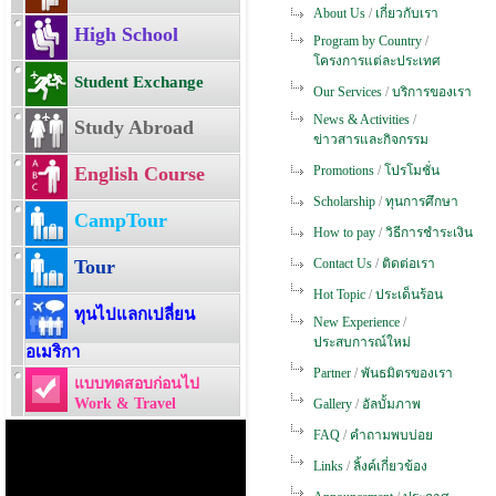
About Us
/
เกี่ยวกับเรา
High School
Program by Country
/
โครงการแต่ละประเทศ
Student Exchange
Our Services
/
บริการของเรา
News & Activities
/
Study Abroad
ข่าวสารและกิจกรรม
English Course
Promotions
/
โปรโมชั่น
Scholarship
/
ทุนการศึกษา
CampTour
How to pay
/
วิธีการชำระเงิน
Tour
Contact Us
/
ติดต่อเรา
Hot Topic
/
ประเด็นร้อน
ทุนไปแลกเปลี่ยน
New Experience
/
ประสบการณ์ใหม่
อเมริกา
Partner
/
พันธมิตรของเรา
แบบทดสอบก่อนไป
Work & Travel
Gallery
/
อัลบั้มภาพ
FAQ
/
คำถามพบบ่อย
Links
/
ลิ้งค์เกี่ยวข้อง