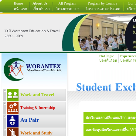
Home
About Us
All Program
Program by Country
Our S
หน้าแรก
เกี่ยวกับเรา
โครงการต่าง ๆ
โครงการแต่ละประเทศ
บริกา
Hot Topic
Experienc
ประเด็นร้อน
ประสบการ
Work and Travel
Training & Internship
นักเรียนแลกเปลี่ยนอเมริกา-แคนาด
Au Pair
สอบชิงทุนนักเรียนแลกเปลี่น AY
Work and Study