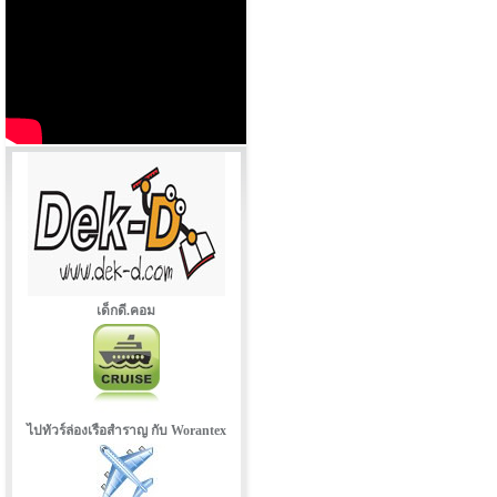
เด็กดี.คอม
ไปทัวร์ล่องเรือสำราญ กับ Worantex