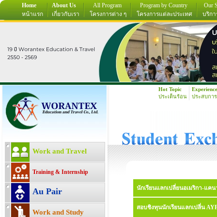
Home
About Us
All Program
Program by Country
Our S
หน้าแรก
เกี่ยวกับเรา
โครงการต่าง ๆ
โครงการแต่ละประเทศ
บริกา
Hot Topic
Experienc
ประเด็นร้อน
ประสบการ
Work and Travel
Training & Internship
นักเรียนแลกเปลี่ยนอเมริกา-แคนาด
Au Pair
สอบชิงทุนนักเรียนแลกเปลี่น AY
Work and Study