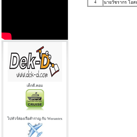
4
นายวัชรากร โอส
เด็กดี.คอม
ไปทัวร์ล่องเรือสำราญ กับ Worantex