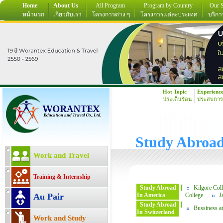
Home
About Us
All Program
Program by Country
Our S
หน้าแรก
เกี่ยวกับเรา
โครงการต่าง ๆ
โครงการแต่ละประเทศ
บริกา
Hot Topic
Experienc
ประเด็นร้อน
ประสบการ
Study Abroa
Work and Travel
Training & Internship
Study Abroad
Kilgore Col
Au Pair
In America
College
J
Study Abroad
Bussiness a
In Switzerland
Work and Study