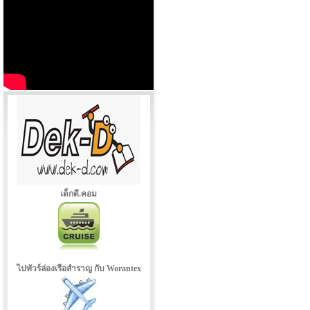
เด็กดี.คอม
ไปทัวร์ล่องเรือสำราญ กับ Worantex