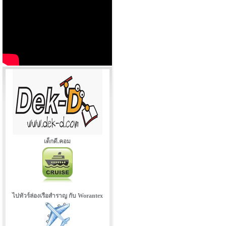
เด็กดี.คอม
ไปทัวร์ล่องเรือสำราญ กับ Worantex