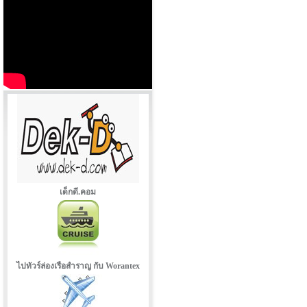
เด็กดี.คอม
ไปทัวร์ล่องเรือสำราญ กับ Worantex