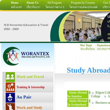
Home
About Us
All Program
Program by Country
Our S
หน้าแรก
เกี่ยวกับเรา
โครงการต่าง ๆ
โครงการแต่ละประเทศ
บริกา
Hot Topic
Experienc
ประเด็นร้อน
ประสบการ
Study Abroa
Work and Travel
Training & Internship
Study Abroad
Kilgore Col
Au Pair
In America
College
J
Study Abroad
Bussiness a
In Switzerland
Work and Study