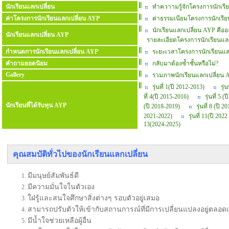
นักเรียนแลกเปลี่ยน
ทำควาามรู้จักโครงการนักเรี
ค่าโครงการนักเรียนแลกเปลี่ยน AYP
ค่าธรรมเนียมโครงการนักเรี
นักเรียนแลกเปลี่ยน AYP คืออ
นักเรียนแลกเปลี่ยน AYP
รายละเอียดโครงการนักเรียนแ
กำหนดการนักเรียนแลกเปลี่ยน AYP
ระยะเวลาโครงการนักเรียนแล
คำถามยอดนิยม
กลับมาต้องซ้ำชั้นหรือไม่?
Gallery
รวมภาพนักเรียนแลกเปลี่ยน 
รุ่นที่ 1(ปี 2012-2013)
รุ่
ที่ 4(ปี 2015-2016)
รุ่นที่ 5 
นักเรียนที่ได้รับทุน AYP
(ปี 2018-2019)
รุ่นที่ 8 (ปี 
2021-2022)
รุ่นที่ 11(ปี 2022
13(2024-2025)
คุณสมบัติทั่วไปของนักเรียนแลกเปลี่ยน
มีมนุษย์สัมพันธ์ดี
มีความมั่นใจในตัวเอง
ใฝ่รู้และสนใจศึกษาสิ่งต่างๆ รอบตัวอยู่เสมอ
สามารถปรับตัวให้เข้ากับสถานการณ์ที่มีการเปลี่ยนแปลงอยู่ตลอด
มีน้ำใจช่วยเหลือผู้อื่น