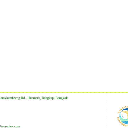
Ramkhamhaeng Rd., Huamark, Bangkapi Bangkok
@worentex.com