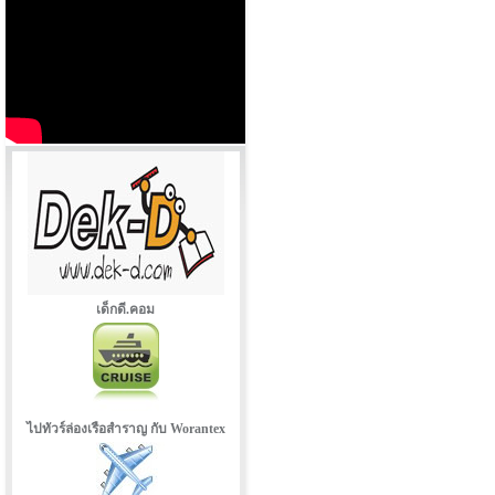
เด็กดี.คอม
ไปทัวร์ล่องเรือสำราญ กับ Worantex