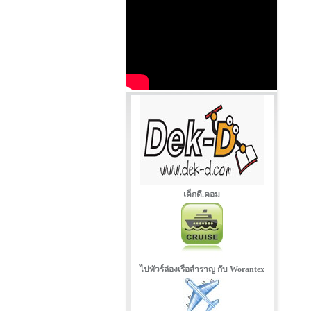
เด็กดี.คอม
ไปทัวร์ล่องเรือสำราญ กับ Worantex