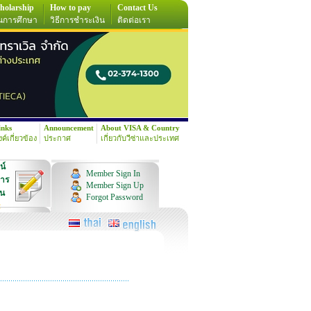
holarship
How to pay
Contact Us
นการศึกษา
วิธีการชำระเงิน
ติดต่อเรา
inks
Announcement
About VISA & Country
้งค์เกี่ยวข้อง
ประกาศ
เกี่ยวกับวีซ่าและประเทศ
น์
Member Sign In
การ
Member Sign Up
ุน
Forgot Password
!