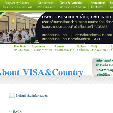
Program by Country
Our Services
News & Activities
Promotions
Sc
โครงการแต่ละประเทศ
บริการของเรา
ข่าวสารและกิจกรรม
โปรโมชั่น
ทุ
Hot Topic
Experience
Partner
Gallery
FAQ
L
ประเด็นร้อน
ประสบการณ์ใหม่
พันธมิตรของเรา
อัลบั้มภาพ
คำถามพบบ่อย
ลิ
สมัคร ออนไล
เข้าร่วมโครง
และสอบชิงท
คลิกที่นี่คะ
!!
Ireland visa information
<< BACK