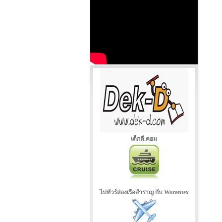
เด็กดี.คอม
ไปทัวร์ล่องเรือสำราญ กับ Worantex