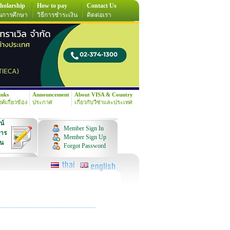
holarship
How to pay
Contact Us
นการศึกษา
วิธีการชำระเงิน
ติดต่อเรา
inks
Announcement
About VISA & Country
้งค์เกี่ยวข้อง
ประกาศ
เกี่ยวกับวีซ่าและประเทศ
น์
Member Sign In
การ
Member Sign Up
ุน
Forgot Password
!