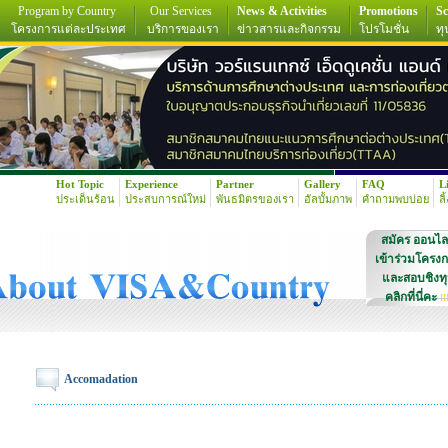
Program by Country
Our Services
News & Activities
Promotions
Sc
โครงการแต่ละประเทศ
บริการของเรา
ข่าวสารและกิจกรรม
โปรโมชั่น
ทุ
Hot Topic
Experience
Partner
Gallery
FAQ
L
ประเด็นร้อน
ประสบการณ์ใหม่
พันธมิตรของเรา
อัลบั้มภาพ
คำถามพบบ่อย
ลิ
สมัคร ออนไล
เข้าร่วมโครง
และสอบชิงท
คลิกที่นี่คะ
!!
Accomadation