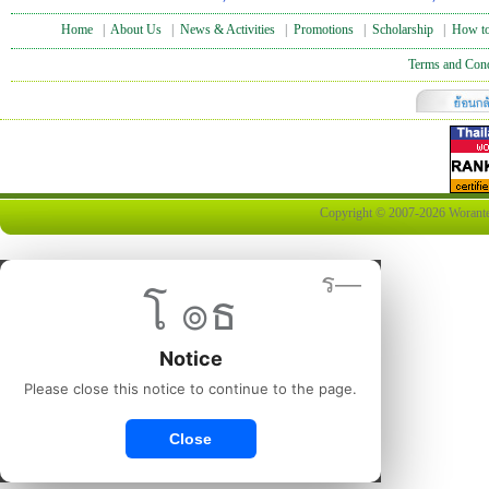
Home
|
About Us
|
News & Activities
|
Promotions
|
Scholarship
|
How to
Terms and Cond
Copyright © 2007-2026 Worantex 
ร—
โ ๏ธ
Notice
Please close this notice to continue to the page.
Close