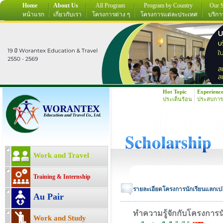
Home
About Us
All Program
Program by Country
Our S
หน้าแรก
เกี่ยวกับเรา
โครงการต่าง ๆ
โครงการแต่ละประเทศ
บริกา
Hot Topic
Experienc
ประเด็นร้อน
ประสบการ
Work and Travel
Training & Internship
รายละเอียดโครงการนักเรียนแลกเปลี
Au Pair
ทำความรู้จักกับโครงการน
Work and Study