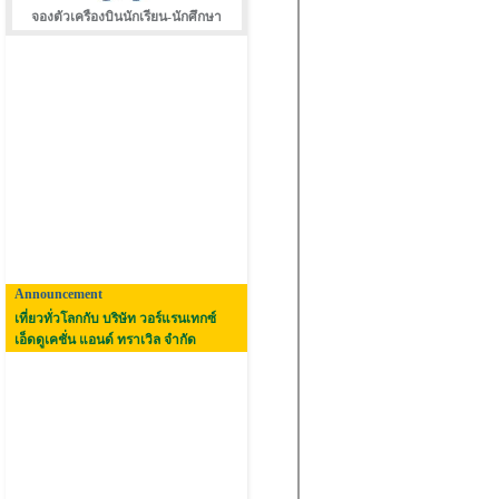
จองตัวเครืองบินนักเรียน-นักศึกษา
Announcement
เที่ยวทั่วโลกกับ บริษัท วอร์แรนเทกซ์
เอ็ดดูเคชั่น แอนด์ ทราเวิล จำกัด