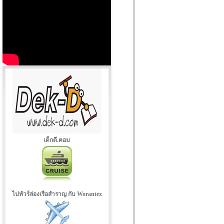
เด็กดี.คอม
ไปทัวร์ล่องเรือสำราญ กับ Worantex