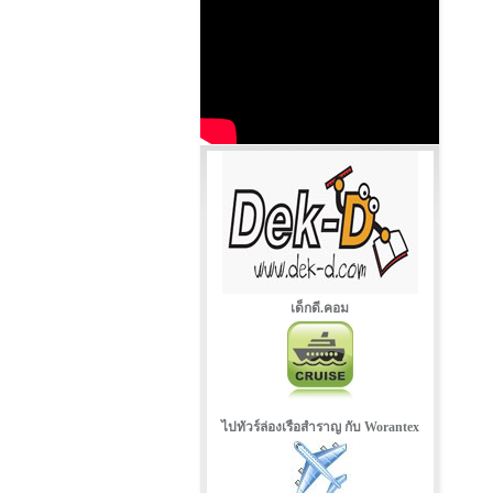
เด็กดี.คอม
ไปทัวร์ล่องเรือสำราญ กับ Worantex