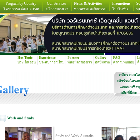
Program by Country
Our Services
News & Activities
Promotions
Sc
โครงการแต่ละประเทศ
บริการของเรา
ข่าวสารและกิจกรรม
โปรโมชั่น
ทุ
Hot Topic
Experience
Partner
Gallery
FAQ
L
ประเด็นร้อน
ประสบการณ์ใหม่
พันธมิตรของเรา
อัลบั้มภาพ
คำถามพบบ่อย
ลิ
สมัคร ออนไล
เข้าร่วมโครง
และสอบชิงท
คลิกที่นี่คะ
!!
Work and Study
Study and Work Australia