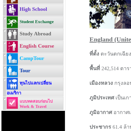
High School
Student Exchange
Study Abroad
England (Unit
English Course
ที่ตั้ง
ตะวันตกเฉียง
CampTour
พื้นที่
242,514 ตาร
Tour
เมืองหลวง
กรุงล
ทุนไปแลกเปลี่ยน
อเมริกา
ภูมิประเทศ
เป็นเก
แบบทดสอบก่อนไป
Work & Travel
ภูมิอากาศ
อากาศเ
ประชากร
61.4 ล้