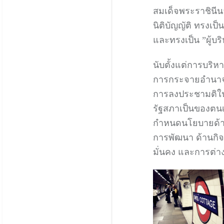
สมเด็จพระราชินี
นิติบัญญัติ ทรงเ
และทรงเป็น ”ผู้บร
นับตั้งแต่การบริห
การกระจายอำนาจให้
การลงประชามติในแ
รัฐสภาเป็นของตนเ
กำหนดนโยบายด้าน
การพัฒนา ด้านกิ
มั่นคง และการต่