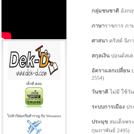
กลุ่มชนชาติ
อังกฤษ
ภาษา
ราชการ ภาษ
ศาสนา
คริสต์ นิกา
สกุลเงิน
ปอนด์สเตอ
อัตราแลกเปลี่ยน
ป
2554)
เด็กดี.คอม
วันชาติ
ไม่มี ใช้ว
ระบบการเมือง
ประ
ไปทัวร์ล่องเรือสำราญ กับ Worantex
ประมุข
สมเด็จพระรา
กุมภาพันธ์ 2495)