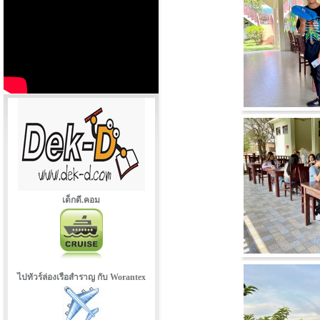
เด็กดี.คอม
ไปทัวร์ล่องเรือสำราญ กับ Worantex