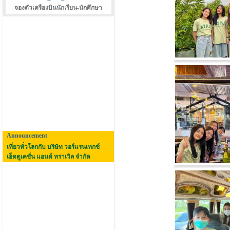
จองตัวเครืองบินนักเรียน-นักศึกษา
Announcement
เที่ยวทั่วโลกกับ บริษัท วอร์แรนเทกซ์
เอ็ดดูเคชั่น แอนด์ ทราเวิล จำกัด