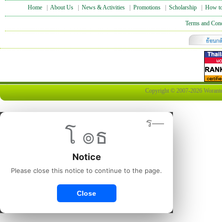
Home
|
About Us
|
News & Activities
|
Promotions
|
Scholarship
|
How to
Terms and Cond
Copyright © 2007-2026 Worantex 
ร—
โ ๏ธ
Notice
Please close this notice to continue to the page.
Close