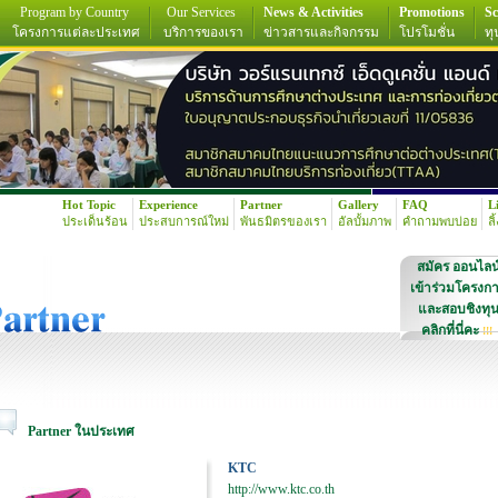
Program by Country
Our Services
News & Activities
Promotions
Sc
โครงการแต่ละประเทศ
บริการของเรา
ข่าวสารและกิจกรรม
โปรโมชั่น
ทุ
Hot Topic
Experience
Partner
Gallery
FAQ
L
ประเด็นร้อน
ประสบการณ์ใหม่
พันธมิตรของเรา
อัลบั้มภาพ
คำถามพบบ่อย
ลิ
สมัคร ออนไลน
เข้าร่วมโครงก
และสอบชิงทุ
คลิกที่นี่คะ
!!!
Partner ในประเทศ
KTC
http://www.ktc.co.th