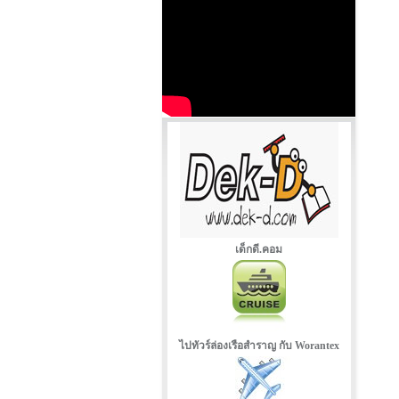
เด็กดี.คอม
ไปทัวร์ล่องเรือสำราญ กับ Worantex