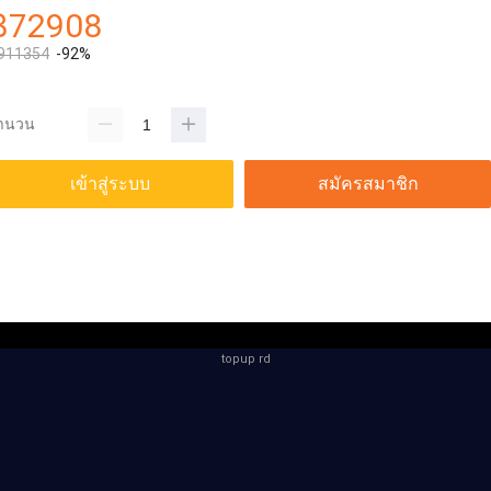
฿72908
911354
-92%
ำนวน
เข้าสู่ระบบ
สมัครสมาชิก
topup rd