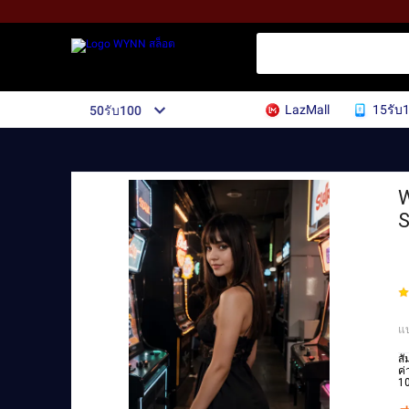
LazMall
15รับ1
50รับ100
W
S
【
แ
สั
ค่
10