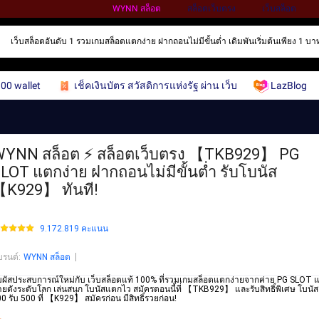
WYNN สล็อต
สล็อตเว็บตรง
เว็บสล็อต
เว็บสล็อตอันดับ 1 รวมเกมสล็อตแตกง่าย ฝากถอนไม่มีขั้นต่ำ เดิมพันเริ่มต้นเพียง 1 บาท ลุ
00 wallet
เช็คเงินบัตร สวัสดิการแห่งรัฐ ผ่าน เว็บ
LazBlog
YNN สล็อต ⚡ สล็อตเว็บตรง 【TKB929】 PG
LOT แตกง่าย ฝากถอนไม่มีขั้นต่ำ รับโบนัส
K929】 ทันที!
9.172.819 คะแนน
บรนด์
:
WYNN สล็อต
มผัสประสบการณ์ใหม่กับ เว็บสล็อตแท้ 100% ที่รวมเกมสล็อตแตกง่ายจากค่าย PG SLOT 
ายดังระดับโลก เล่นสนุก โบนัสแตกไว สมัครตอนนี้ที่ 【TKB929】 และรับสิทธิ์พิเศษ โบนัส
0 รับ 500 ที่ 【K929】 สมัครก่อน มีสิทธิ์รวยก่อน!