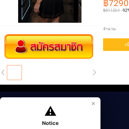
฿7290
฿911354
-92
จำนวน
เข
×
⚠️
Notice