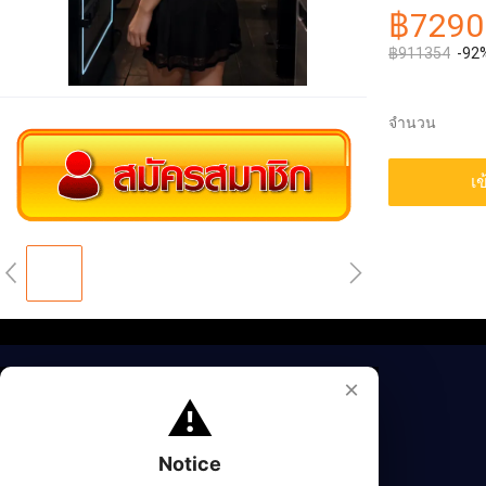
฿7290
฿911354
-92
จำนวน
เข
×
⚠️
Notice