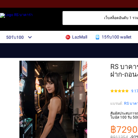
เว็บสล็อตอันดับ 1 รวมเ
LazMall
15รับ100 wallet
50รับ100
RS บาคาร
ฝาก-ถอนง
9.1
แบรนด์
:
RS บาคา
สัมผัสประสบการณ์
โบนัส 100 รับ 500
฿7290
฿911354
-92