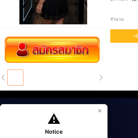
จำนวน
เข
×
⚠️
Notice