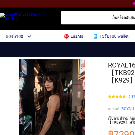
R
เว็บสล็อตอันดับ 
LazMall
15รับ100 wallet
50รับ100
ROYAL168
【TKB929】
【K929
9.1
แบรนด์
:
ROYAL16
เว็บตรงที่รวมเกม
【TKB929】 พร้อมร
฿7290