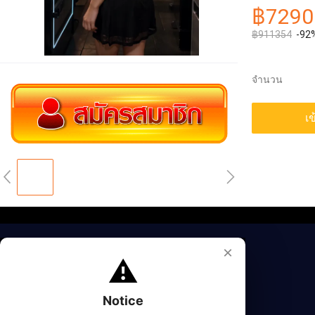
฿7290
฿911354
-92
จำนวน
เข
×
⚠️
Notice