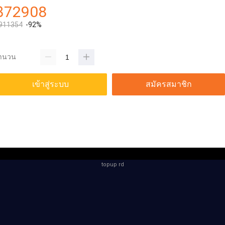
฿72908
911354
-92%
ำนวน
เข้าสู่ระบบ
สมัครสมาชิก
topup rd