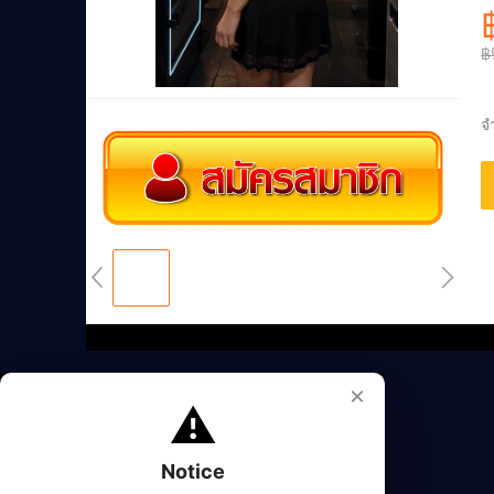
฿
จ
×
⚠️
Notice