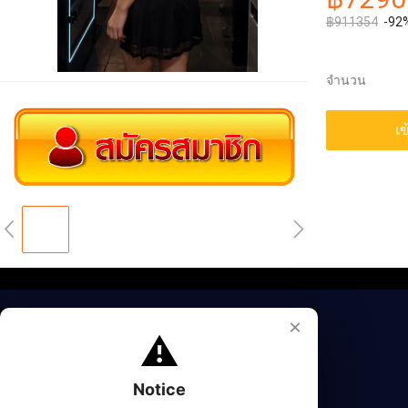
฿911354
-92
จำนวน
เข
×
⚠️
Notice