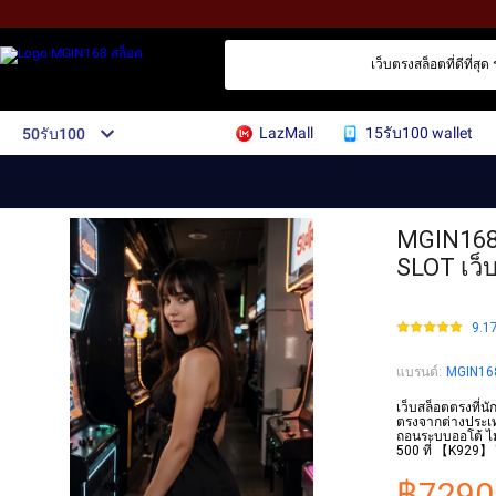
เว็บตรงสล็อตที่ดีที่สุ
LazMall
15รับ100 wallet
50รับ100
MGIN168
SLOT เว็
9.1
แบรนด์
:
MGIN168
เว็บสล็อตตรงที่น
ตรงจากต่างประเทศ
ถอนระบบออโต้ ไม่
500 ที่ 【K929】 
฿7290