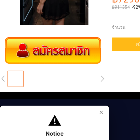
฿911354
-92
จำนวน
เข
×
⚠️
Notice