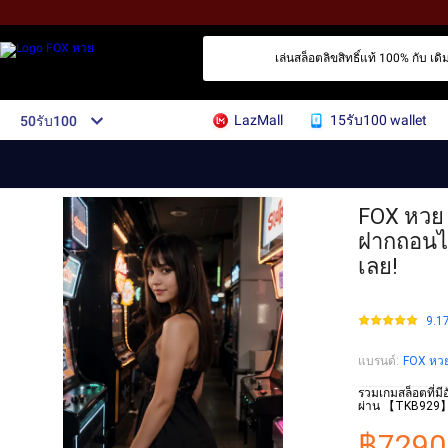
เล่นสล็อตลิขสิทธิ์แท้ 100% กับ เดิม
LazMall
15รับ100 wallet
50รับ100
FOX หวย
ฝากถอนไม
เลย!
9.1
แบรนด์
:
FOX หว
รวมเกมสล็อตที่มี
ผ่าน 【TKB929】 พ
฿7290