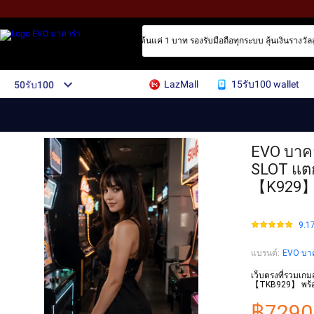
นสล็อตลิขสิทธิ์แท้ 100% กับ เดิมพันเริ่มต้นแค่ 1 บาท รองรับมือถือทุกระบบ ลุ้นเงินรางวัลสู
LazMall
15รับ100 wallet
50รับ100
EVO บาค
SLOT แตก
【K929】 
9.1
แบรนด์
:
EVO บาค
เว็บตรงที่รวมเกม
【TKB929】 พร้อมร
฿7290