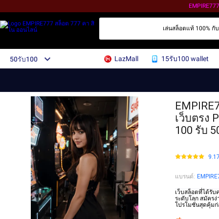
EMPIRE777 
เล่นสล็อตแท้ 100% กับ ฝ
LazMall
15รับ100 wallet
50รับ100
EMPIRE77
เว็บตรง 
100 รับ 
9.1
แบรนด์
:
EMPIRE7
เว็บสล็อตที่ได้
ระดับโลก สมัครง
โปรโมชั่นสุดคุ้มก