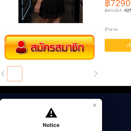
฿7290
฿911354
-92
จำนวน
เข
×
⚠️
Notice