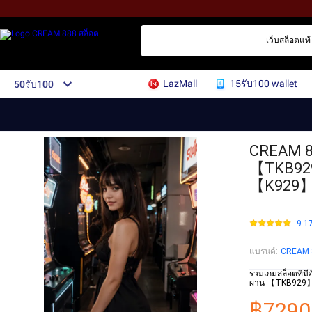
เว็บสล็อตแท้ 
LazMall
15รับ100 wallet
50รับ100
CREAM 88
【TKB929】
【K929
9.1
แบรนด์
:
CREAM 
รวมเกมสล็อตที่มี
ผ่าน 【TKB929】 พ
฿7290