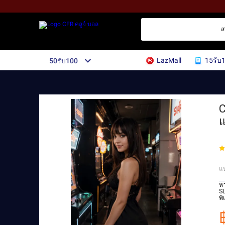
สนุก
LazMall
15รับ1
50รับ100
C
แ
แ
หา
SL
พิ