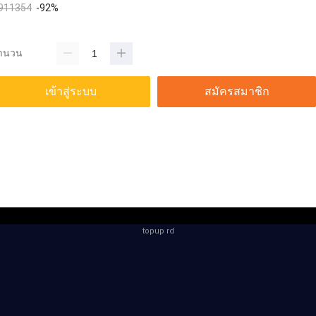
911354
-92%
ำนวน
เข้าสู่ระบบ
สมัครสมาชิก
topup rd