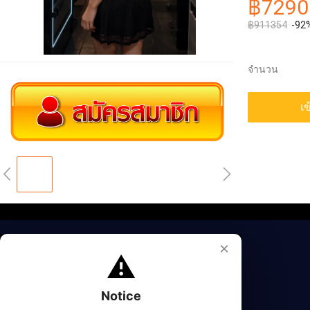
฿7290
฿911354
-92
จำนวน
เข
×
⚠️
Notice