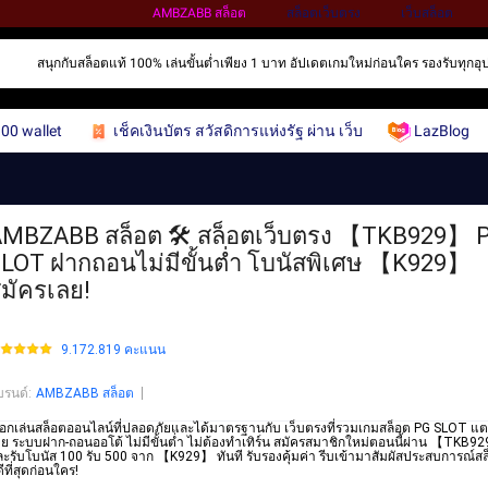
AMBZABB สล็อต
สล็อตเว็บตรง
เว็บสล็อต
สนุกกับสล็อตแท้ 100% เล่นขั้นต่ำเพียง 1 บาท อัปเดตเกมใหม่ก่อนใคร รองรับทุกอุปกรณ
00 wallet
เช็คเงินบัตร สวัสดิการแห่งรัฐ ผ่าน เว็บ
LazBlog
MBZABB สล็อต 🛠️ สล็อตเว็บตรง 【TKB929】 
LOT ฝากถอนไม่มีขั้นต่ำ โบนัสพิเศษ 【K929】
มัครเลย!
9.172.819 คะแนน
บรนด์
:
AMBZABB สล็อต
ือกเล่นสล็อตออนไลน์ที่ปลอดภัยและได้มาตรฐานกับ เว็บตรงที่รวมเกมสล็อต PG SLOT แ
าย ระบบฝาก-ถอนออโต้ ไม่มีขั้นต่ำ ไม่ต้องทำเทิร์น สมัครสมาชิกใหม่ตอนนี้ผ่าน 【TKB9
ะรับโบนัส 100 รับ 500 จาก 【K929】 ทันที รับรองคุ้มค่า รีบเข้ามาสัมผัสประสบการณ์ส
่ดีที่สุดก่อนใคร!