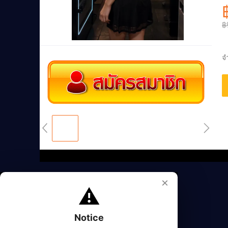
฿
จ
×
⚠️
Notice