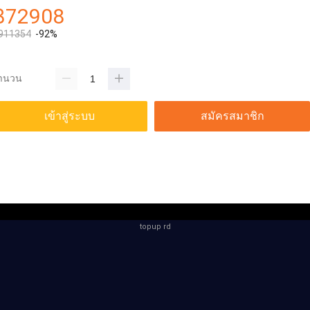
฿72908
911354
-92%
ำนวน
เข้าสู่ระบบ
สมัครสมาชิก
topup rd