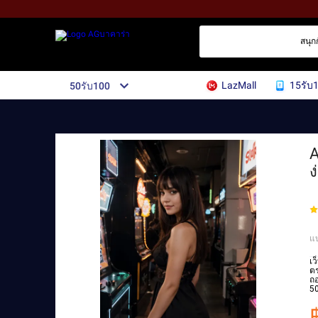
สนุกกับ
LazMall
15รับ1
50รับ100
A
ง
แ
เว
ตร
ถอ
50