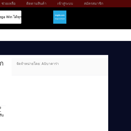
ช่วยเหลือ
ติดตามสินค้า
เข้าสู่ระบบ
สมัครสมาชิก
 Win ได้ทุกวัน
ตก
จัดจำหน่ายโดย: AGบาคาร่า
ง
-
รับ