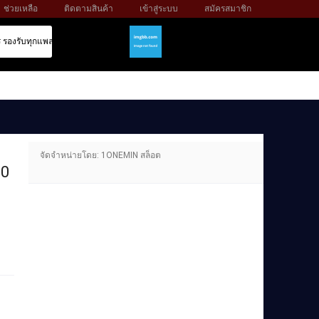
ช่วยเหลือ
ติดตามสินค้า
เข้าสู่ระบบ
สมัครสมาชิก
งรับทุกแพลตฟอร์ม ลุ้นรางวัลใหญ่ได้ทุกวัน
จัดจำหน่ายโดย: 1ONEMIN สล็อต
00