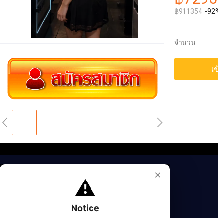
฿911354
-92
จำนวน
เข
×
⚠️
Notice