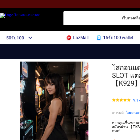
เว็บตรงสล็อต
LazMall
15รับ100 wallet
50รับ100
โสกอนแด
SLOT แตก
【K929】 
9.1
แบรนด์
:
โสกอนแ
หากคุณชื่นชอบเก
สมัครผ่าน 【TKB9
หมด!