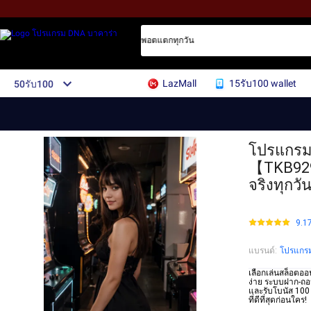
ั้นต่ำ เดิมพันเริ่มต้นแค่ 1 บาท ลุ้นแจ็กพอตแตกทุกวัน
LazMall
15รับ100 wallet
50รับ100
โปรแกรม 
【TKB929
จริงทุกวั
9.1
แบรนด์
:
โปรแกรม
เลือกเล่นสล็อตอ
ง่าย ระบบฝาก-ถอน
และรับโบนัส 100 
ที่ดีที่สุดก่อนใคร!