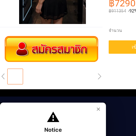
฿7290
฿911354
-92
จำนวน
เข
×
⚠️
Notice