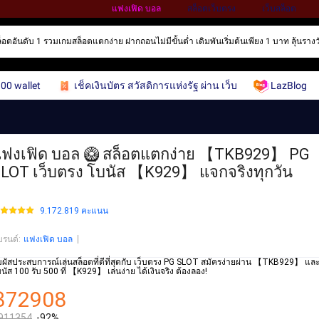
แฟงเฟิด บอล
สล็อตเว็บตรง
เว็บสล็อต
ตอันดับ 1 รวมเกมสล็อตแตกง่าย ฝากถอนไม่มีขั้นต่ำ เดิมพันเริ่มต้นเพียง 1 บาท ลุ้นรางวัล
00 wallet
เช็คเงินบัตร สวัสดิการแห่งรัฐ ผ่าน เว็บ
LazBlog
ฟงเฟิด บอล 🥝 สล็อตแตกง่าย 【TKB929】 PG
LOT เว็บตรง โบนัส 【K929】 แจกจริงทุกวัน
9.172.819 คะแนน
บรนด์
:
แฟงเฟิด บอล
มผัสประสบการณ์เล่นสล็อตที่ดีที่สุดกับ เว็บตรง PG SLOT สมัครง่ายผ่าน 【TKB929】 และ
นัส 100 รับ 500 ที่ 【K929】 เล่นง่าย ได้เงินจริง ต้องลอง!
฿72908
911354
-92%