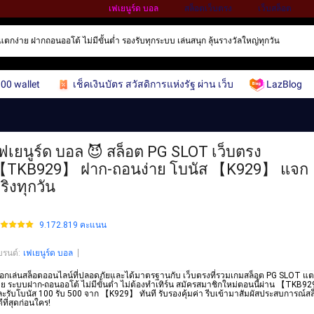
เฟเยนูร์ด บอล
สล็อตเว็บตรง
เว็บสล็อต
่าย ฝากถอนออโต้ ไม่มีขั้นต่ำ รองรับทุกระบบ เล่นสนุก ลุ้นรางวัลใหญ่ทุกวัน
00 wallet
เช็คเงินบัตร สวัสดิการแห่งรัฐ ผ่าน เว็บ
LazBlog
ฟเยนูร์ด บอล 😈 สล็อต PG SLOT เว็บตรง
【TKB929】 ฝาก-ถอนง่าย โบนัส 【K929】 แจก
ริงทุกวัน
9.172.819 คะแนน
บรนด์
:
เฟเยนูร์ด บอล
ือกเล่นสล็อตออนไลน์ที่ปลอดภัยและได้มาตรฐานกับ เว็บตรงที่รวมเกมสล็อต PG SLOT แ
าย ระบบฝาก-ถอนออโต้ ไม่มีขั้นต่ำ ไม่ต้องทำเทิร์น สมัครสมาชิกใหม่ตอนนี้ผ่าน 【TKB9
ะรับโบนัส 100 รับ 500 จาก 【K929】 ทันที รับรองคุ้มค่า รีบเข้ามาสัมผัสประสบการณ์ส
่ดีที่สุดก่อนใคร!