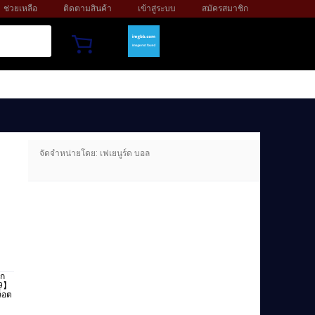
ช่วยเหลือ
ติดตามสินค้า
เข้าสู่ระบบ
สมัครสมาชิก
จัดจำหน่ายโดย: เฟเยนูร์ด บอล
ตก
29】
ล็อต