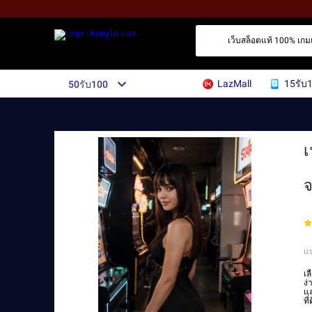
เว็บสล็อตแท้ 100% เกมแตกง
LazMall
15รับ1
50รับ100
เ
จ
แ
เล
ง่
แล
ที