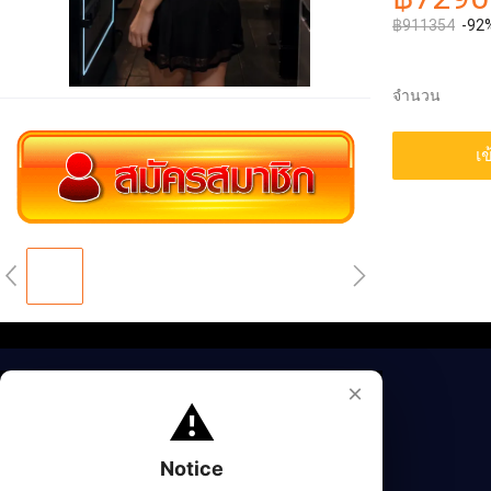
฿911354
-92
จำนวน
เข
×
⚠️
Notice