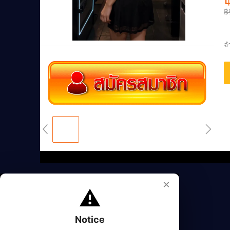
฿
จ
×
⚠️
Notice