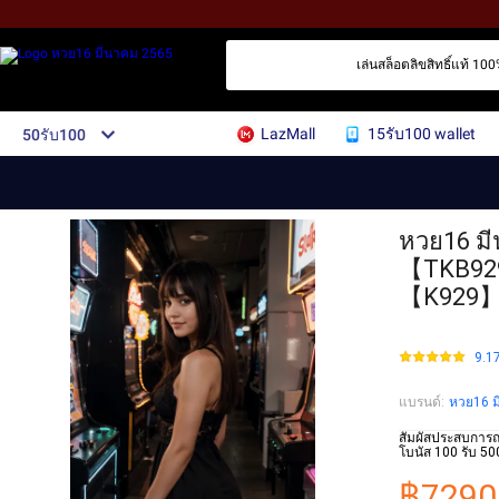
เล่นสล็อตลิขสิทธิ์แท้ 100%
LazMall
15รับ100 wallet
50รับ100
หวย16 มี
【TKB929】
【K929
9.1
แบรนด์
:
หวย16 ม
สัมผัสประสบการณ์
โบนัส 100 รับ 500
฿7290