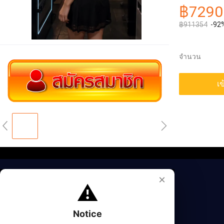
฿7290
฿911354
-92
จำนวน
เข
×
⚠️
Notice