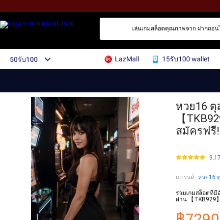
เล่นเกมสล็อตคุณภาพจาก ฝากถอนไม่มี
LazMall
15รับ100 wallet
50รับ100
หวย16 ตุ
【TKB929
สมัครฟรี!
9.1
แบรนด์
:
หวย16 
รวมเกมสล็อตที่มี
ผ่าน 【TKB929】 พ
฿7290