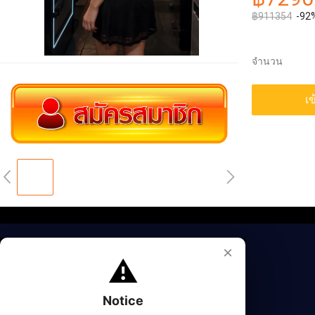
฿911354
-92
จำนวน
เข
×
⚠️
Notice