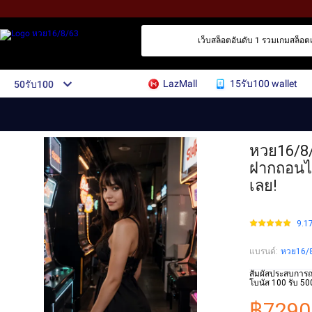
เว็บสล็อตอันดับ 1 รวมเกมสล็อตแตก
LazMall
15รับ100 wallet
50รับ100
หวย16/8
ฝากถอนไม
เลย!
9.1
แบรนด์
:
หวย16/
สัมผัสประสบการณ์
โบนัส 100 รับ 500
฿7290