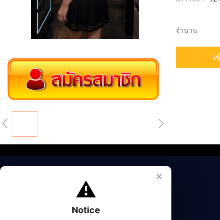
จำนวน
เข
×
⚠️
Notice