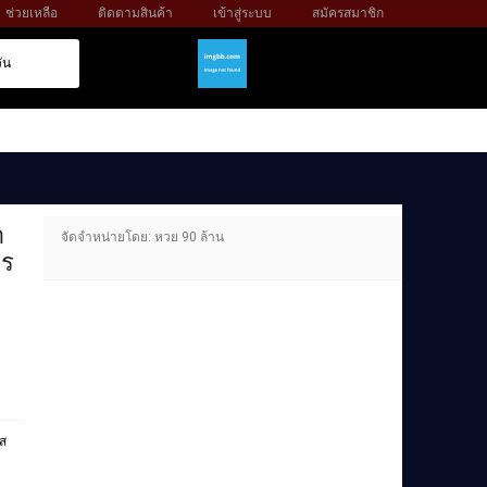
ช่วยเหลือ
ติดตามสินค้า
เข้าสู่ระบบ
สมัครสมาชิก
ำ
จัดจำหน่ายโดย: หวย 90 ล้าน
คร
ัส