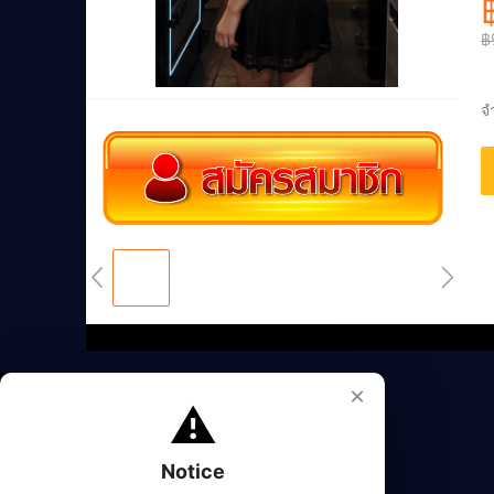
฿
จ
×
⚠️
Notice